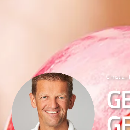
Christian
G
G